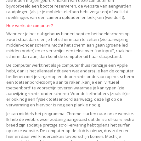
Alle leden mogen gebruik maken van deze computer om
bijvoorbeeld een boot te reserveren, de website van aengwirden
raadplegen (als je je mobiele telefoon hebt vergeten) of wellicht
roeifilmpjes van een camera uploaden en bekijken (wie durft).
Hoe werkt de computer?
Wanneer je het clubgebouw binnenloopt en het beeldscherm op
zwart staat dan dien je het scherm aan te zetten (zie aanwijzing
midden-onder scherm). Mocht het scherm aan gaan (groene led
midden onder) en er verschijnt een tekst over "no input", raak het
scherm dan aan, dan komt de computer uit haar slaapstand.
De computer werkt net als je computer thuis (tenzij je een Apple
hebt, dan is het allemaal nét even wat anders). Je kan de computer
bedienen met je vingertop en door rechts onderaan op het scherm
een toetsenbord-icoontje aan te raken, kan je een 'virtueel
toetsenbord' te voorschijn toveren waarmee je kan typen (zie
aanwijzing rechts-onder scherm). Voor de liefhebbers (zoals ik) is
er ook nog een fysiek toetsenbord aanwezig, deze ligt op de
verwarming en hiervoor is nog een plankje nodig.
Je kan middels het programma 'Chrome' surfen naar onze website.
Ik heb de webbrowser zodanig aangepast dat de 'scroll-bars' extra
breed zijn zodat je prettige scroll-ervaring hebt tijdens het surfen
op onze website. De computer op de club is nieuw, dus zullen er
hier en daar wel kinderziektes tevoorschijn komen. Mocht je