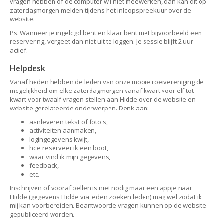
vragen hebben of de computer wil niet meewerken, dan kan dit op
zaterdagmorgen melden tijdens het inloopspreekuur over de
website.
Ps. Wanneer je ingelogd bent en klaar bent met bijvoorbeeld een
reservering, vergeet dan niet uit te loggen. Je sessie blijft 2 uur
actief.
Helpdesk
Vanaf heden hebben de leden van onze mooie roeivereniging de
mogelijkheid om elke zaterdagmorgen vanaf kwart voor elf tot
kwart voor twaalf vragen stellen aan Hidde over de website en
website gerelateerde onderwerpen. Denk aan:
aanleveren tekst of foto's,
activiteiten aanmaken,
logingegevens kwijt,
hoe reserveer ik een boot,
waar vind ik mijn gegevens,
feedback,
etc.
Inschrijven of vooraf bellen is niet nodig maar een appje naar
Hidde (gegevens Hidde via leden zoeken leden) mag wel zodat ik
mij kan voorbereiden. Beantwoorde vragen kunnen op de website
gepubliceerd worden.