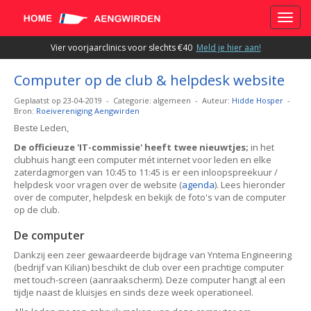
Toggle
Vier voorjaarclinics voor slechts €40
Meld je hier aan!
Computer op de club & helpdesk website
Geplaatst op 23-04-2019 - Categorie: algemeen - Auteur:
Hidde Hosper
-
Bron:
Roeivereniging Aengwirden
Beste Leden,
De officieuze 'IT-commissie' heeft twee nieuwtjes;
in het
clubhuis hangt een computer mét internet voor leden en elke
zaterdagmorgen van 10:45 to 11:45 is er een inloopspreekuur /
helpdesk voor vragen over de website (
agenda
). Lees hieronder
over de computer, helpdesk en bekijk de foto's van de computer
op de club.
De computer
Dankzij een zeer gewaardeerde bijdrage van Yntema Engineering
(bedrijf van Kilian) beschikt de club over een prachtige computer
met touch-screen (aanraakscherm). Deze computer hangt al een
tijdje naast de kluisjes en sinds deze week operationeel.