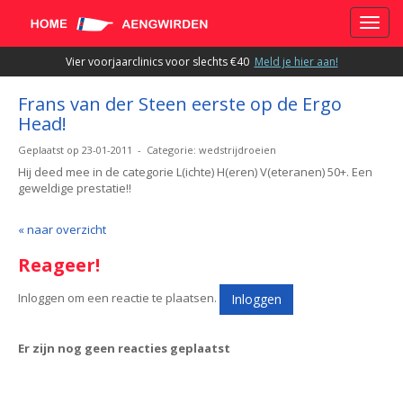
Toggle
Vier voorjaarclinics voor slechts €40
Meld je hier aan!
Frans van der Steen eerste op de Ergo
Head!
Geplaatst op 23-01-2011 - Categorie: wedstrijdroeien
Hij deed mee in de categorie L(ichte) H(eren) V(eteranen) 50+. Een
geweldige prestatie!!
« naar overzicht
Reageer!
Inloggen om een reactie te plaatsen.
Inloggen
Er zijn nog geen reacties geplaatst