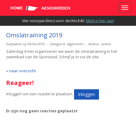
Toggle
Vier voorjaarclinics voor slechts €40
Meld je hier aan!
Omslatraining 2019
Geplaatst op 04-04-2019 - Categorie: algemeen - Auteur: Josine
Zaterdag 4 mei organiseren we weer de omslatraining in het
zwembad van de Sportstad. Schrijf je in via de site.
« naar overzicht
Reageer!
Inloggen om een reactie te plaatsen.
Inloggen
Er zijn nog geen reacties geplaatst