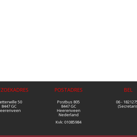
EZOEKADRES
POSTADRES
BEL
tterwille 50
Postbus 805
06 - 182127
8447 GC
8447 GC
(Secretaris
eerenveen
Heerenveen
Nederland
Kvk:
01085984