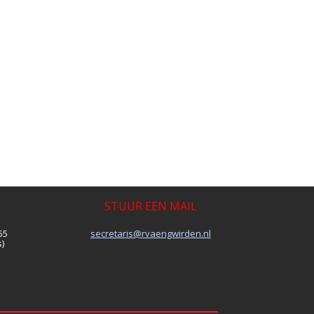
STUUR EEN MAIL
55
siraterces
@rvaengwirden.nl
)