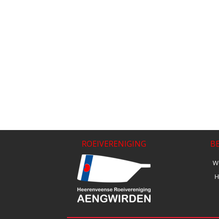
ROEIVERENIGING
B
We
H