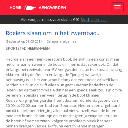
Toggle
Vier voorjaarclinics voor slechts €40
Meld je hier aan!
Roeiers slaan om in het zwembad…
Geplaatst op 09-03-2011 - Categorie: algemeen
SPORTSTAD HEERENVEEN
Het roeien in een één- persoons boot, de skiff, is een kunst, maar
het omslaan en weer in de boot klimmen is dat zeker ook. Omdat
er langs het roeiwater van RV Aengwirden, ( aan het kanaal richting
Akkrum, of bij de Deelen en langs de Tjonger) nauwelijks
bebouwing is, is het van groot belang dat een roeier zichzelf kan
redden als hij in de skiff alleen uit gaat. Daarom bedachten de
leden van de toercommissie dat het een goede zaak zou zijn om te
oefenen in omslaan en weer terug in de boot klimmen.
Roeivereniging Aengwirden heeft daarom donderdagavond van
20.00 tot 22.00 uur een bad van Sportstad Heerenveen afgehuurd
om dit te oefenen. Het ging allemaal niet vanzelf, want de boten
moesten brandschoon zijn en er mocht geen greintje smeer aan
de boten of riemen zitten. Volgende probleem bleek het naar
binnen brengen van de skiffs, na verschillende ingangen