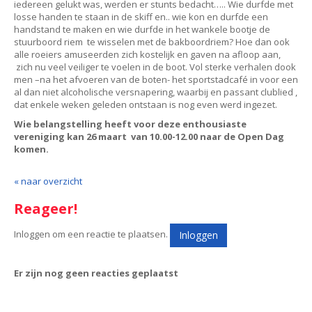
iedereen gelukt was, werden er stunts bedacht….. Wie durfde met
losse handen te staan in de skiff en.. wie kon en durfde een
handstand te maken en wie durfde in het wankele bootje de
stuurboord riem te wisselen met de bakboordriem? Hoe dan ook
alle roeiers amuseerden zich kostelijk en gaven na afloop aan,
zich nu veel veiliger te voelen in de boot. Vol sterke verhalen dook
men –na het afvoeren van de boten- het sportstadcafé in voor een
al dan niet alcoholische versnapering, waarbij en passant clublied ,
dat enkele weken geleden ontstaan is nog even werd ingezet.
Wie belangstelling heeft voor deze enthousiaste
vereniging kan 26 maart van 10.00-12.00 naar de Open Dag
komen.
« naar overzicht
Reageer!
Inloggen om een reactie te plaatsen.
Inloggen
Er zijn nog geen reacties geplaatst