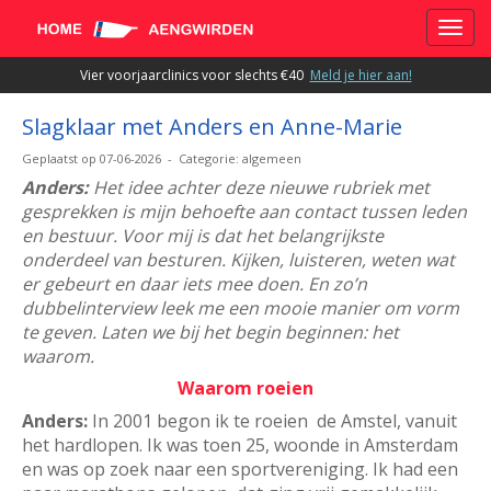
Toggle
Vier voorjaarclinics voor slechts €40
Meld je hier aan!
Slagklaar met Anders en Anne-Marie
Geplaatst op 07-06-2026 - Categorie: algemeen
Anders:
Het idee achter deze nieuwe rubriek met
gesprekken is mijn behoefte aan contact tussen leden
en bestuur. Voor mij is dat het belangrijkste
onderdeel van besturen. Kijken, luisteren, weten wat
er gebeurt en daar iets mee doen. En zo’n
dubbelinterview leek me een mooie manier om vorm
te geven. Laten we bij het begin beginnen: het
waarom.
Waarom roeien
Anders:
In 2001 begon ik te roeien de Amstel, vanuit
het hardlopen. Ik was toen 25, woonde in Amsterdam
en was op zoek naar een sportvereniging. Ik had een