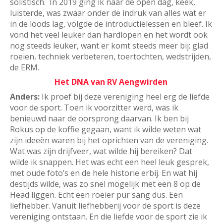
solistisch. In 2019 ging ik naar de open dag, keek,
luisterde, was zwaar onder de indruk van alles wat er
in de loods lag, volgde de introductielessen en bleef. Ik
vond het veel leuker dan hardlopen en het wordt ook
nog steeds leuker, want er komt steeds meer bij: glad
roeien, techniek verbeteren, toertochten, wedstrijden,
de ERM.
Het DNA van RV Aengwirden
Anders:
Ik proef bij deze vereniging heel erg de liefde
voor de sport. Toen ik voorzitter werd, was ik
benieuwd naar de oorsprong daarvan. Ik ben bij
Rokus op de koffie gegaan, want ik wilde weten wat
zijn ideeën waren bij het oprichten van de vereniging.
Wat was zijn drijfveer, wat wilde hij bereiken? Dat
wilde ik snappen. Het was echt een heel leuk gesprek,
met oude foto’s en de hele historie erbij. En wat hij
destijds wilde, was zo snel mogelijk met een 8 op de
Head liggen. Echt een roeier pur sang dus. Een
liefhebber. Vanuit liefhebberij voor de sport is deze
vereniging ontstaan. En die liefde voor de sport zie ik