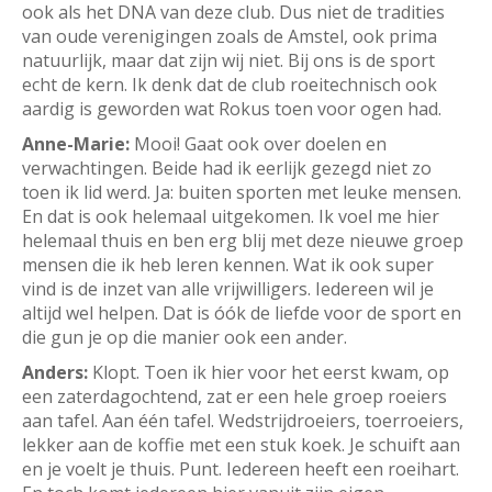
ook als het DNA van deze club. Dus niet de tradities
van oude verenigingen zoals de Amstel, ook prima
natuurlijk, maar dat zijn wij niet. Bij ons is de sport
echt de kern. Ik denk dat de club roeitechnisch ook
aardig is geworden wat Rokus toen voor ogen had.
Anne-Marie:
Mooi! Gaat ook over doelen en
verwachtingen. Beide had ik eerlijk gezegd niet zo
toen ik lid werd. Ja: buiten sporten met leuke mensen.
En dat is ook helemaal uitgekomen. Ik voel me hier
helemaal thuis en ben erg blij met deze nieuwe groep
mensen die ik heb leren kennen. Wat ik ook super
vind is de inzet van alle vrijwilligers. Iedereen wil je
altijd wel helpen. Dat is óók de liefde voor de sport en
die gun je op die manier ook een ander.
Anders:
Klopt. Toen ik hier voor het eerst kwam, op
een zaterdagochtend, zat er een hele groep roeiers
aan tafel. Aan één tafel. Wedstrijdroeiers, toerroeiers,
lekker aan de koffie met een stuk koek. Je schuift aan
en je voelt je thuis. Punt. Iedereen heeft een roeihart.