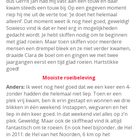
dus Gerrit Jan had mij vast aan een touw en daar
kwam steeds een touw bij. Op een gegeven moment
riep hij me uit de verte toe: ‘Je doet het helemaal
alleen!’. Dat moment weet ik nog heel goed, geweldig!
Sowieso vind ik dat er heel erg in mogelijkheden
gedacht wordt. Je hebt skiffen nodig om te beginnen
met glad roeien. Maar toen skiffen voor meerdere
mensen een drempel bleek en ze niet verder kwamen,
draaide Clara de boel om en gingen we met twee
jaargangen eerst een tijd glad roeien. Hartstikke
goed!
Mooiste roeibeleving
Anders:
Ik weet nog heel goed dat we een keer een 4-
zonder hadden die helemaal niet liep. Toen er een
plek vrij kwam, ben ik erin gestapt en wonnen we drie
blikken in één weekend. Instappen, wegvaren en het
liep in één keer goed. In dat weekend viel alles op z’n
plek. Geweldig. Maar ook de skiffhead vind ik altijd
fantastisch om te roeien. En ook heel bijzonder, de Hel
in 2011: de Hel van het Noorden, 6 km op het