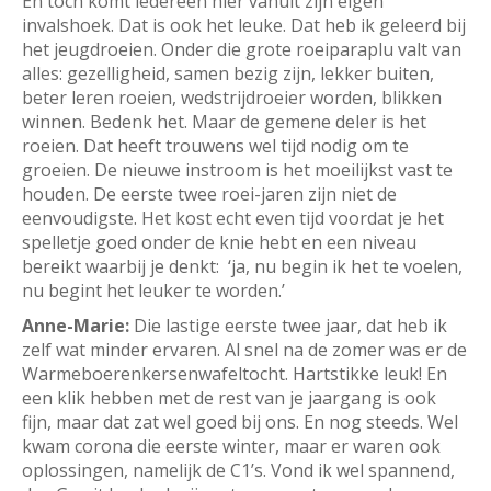
En toch komt iedereen hier vanuit zijn eigen
invalshoek. Dat is ook het leuke. Dat heb ik geleerd bij
het jeugdroeien. Onder die grote roeiparaplu valt van
alles: gezelligheid, samen bezig zijn, lekker buiten,
beter leren roeien, wedstrijdroeier worden, blikken
winnen. Bedenk het. Maar de gemene deler is het
roeien. Dat heeft trouwens wel tijd nodig om te
groeien. De nieuwe instroom is het moeilijkst vast te
houden. De eerste twee roei-jaren zijn niet de
eenvoudigste. Het kost echt even tijd voordat je het
spelletje goed onder de knie hebt en een niveau
bereikt waarbij je denkt: ‘ja, nu begin ik het te voelen,
nu begint het leuker te worden.’
Anne-Marie:
Die lastige eerste twee jaar, dat heb ik
zelf wat minder ervaren. Al snel na de zomer was er de
Warmeboerenkersenwafeltocht. Hartstikke leuk! En
een klik hebben met de rest van je jaargang is ook
fijn, maar dat zat wel goed bij ons. En nog steeds. Wel
kwam corona die eerste winter, maar er waren ook
oplossingen, namelijk de C1’s. Vond ik wel spannend,