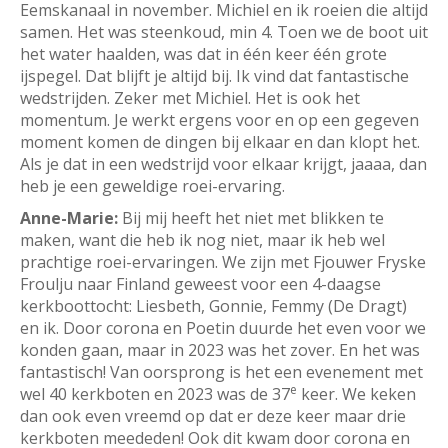
Eemskanaal in november. Michiel en ik roeien die altijd
samen. Het was steenkoud, min 4. Toen we de boot uit
het water haalden, was dat in één keer één grote
ijspegel. Dat blijft je altijd bij. Ik vind dat fantastische
wedstrijden. Zeker met Michiel. Het is ook het
momentum. Je werkt ergens voor en op een gegeven
moment komen de dingen bij elkaar en dan klopt het.
Als je dat in een wedstrijd voor elkaar krijgt, jaaaa, dan
heb je een geweldige roei-ervaring.
Anne-Marie:
Bij mij heeft het niet met blikken te
maken, want die heb ik nog niet, maar ik heb wel
prachtige roei-ervaringen. We zijn met Fjouwer Fryske
Froulju naar Finland geweest voor een 4-daagse
kerkboottocht: Liesbeth, Gonnie, Femmy (De Dragt)
en ik. Door corona en Poetin duurde het even voor we
konden gaan, maar in 2023 was het zover. En het was
fantastisch! Van oorsprong is het een evenement met
e
wel 40 kerkboten en 2023 was de 37
keer. We keken
dan ook even vreemd op dat er deze keer maar drie
kerkboten meededen! Ook dit kwam door corona en