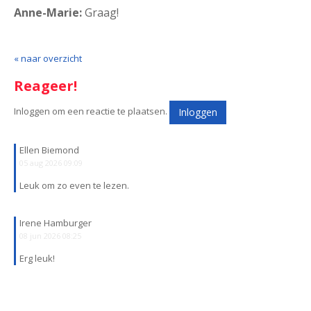
Anne-Marie:
Graag!
« naar overzicht
Reageer!
Inloggen om een reactie te plaatsen.
Inloggen
Ellen Biemond
05 aug 2026 09:09
Leuk om zo even te lezen.
Irene Hamburger
08 jun 2026 08:25
Erg leuk!