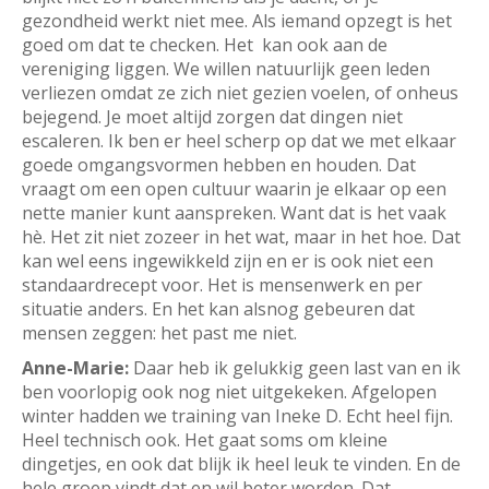
gezondheid werkt niet mee. Als iemand opzegt is het
goed om dat te checken. Het kan ook aan de
vereniging liggen. We willen natuurlijk geen leden
verliezen omdat ze zich niet gezien voelen, of onheus
bejegend. Je moet altijd zorgen dat dingen niet
escaleren. Ik ben er heel scherp op dat we met elkaar
goede omgangsvormen hebben en houden. Dat
vraagt om een open cultuur waarin je elkaar op een
nette manier kunt aanspreken. Want dat is het vaak
hè. Het zit niet zozeer in het wat, maar in het hoe. Dat
kan wel eens ingewikkeld zijn en er is ook niet een
standaardrecept voor. Het is mensenwerk en per
situatie anders. En het kan alsnog gebeuren dat
mensen zeggen: het past me niet.
Anne-Marie:
Daar heb ik gelukkig geen last van en ik
ben voorlopig ook nog niet uitgekeken. Afgelopen
winter hadden we training van Ineke D. Echt heel fijn.
Heel technisch ook. Het gaat soms om kleine
dingetjes, en ook dat blijk ik heel leuk te vinden. En de
hele groep vindt dat en wil beter worden. Dat