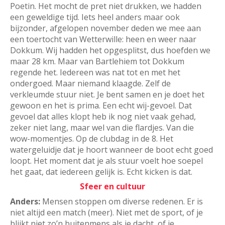
Poetin. Het mocht de pret niet drukken, we hadden
een geweldige tijd. Iets heel anders maar ook
bijzonder, afgelopen november deden we mee aan
een toertocht van Wetterwille: heen en weer naar
Dokkum. Wij hadden het opgesplitst, dus hoefden we
maar 28 km. Maar van Bartlehiem tot Dokkum
regende het. Iedereen was nat tot en met het
ondergoed. Maar niemand klaagde. Zelf de
verkleumde stuur niet. Je bent samen en je doet het
gewoon en het is prima. Een echt wij-gevoel. Dat
gevoel dat alles klopt heb ik nog niet vaak gehad,
zeker niet lang, maar wel van die flardjes. Van die
wow-momentjes. Op de clubdag in de 8. Het
watergeluidje dat je hoort wanneer de boot echt goed
loopt. Het moment dat je als stuur voelt hoe soepel
het gaat, dat iedereen gelijk is. Echt kicken is dat.
Sfeer en cultuur
Anders:
Mensen stoppen om diverse redenen. Er is
niet altijd een match (meer). Niet met de sport, of je
blijkt niet zo’n buitenmens als je dacht, of je