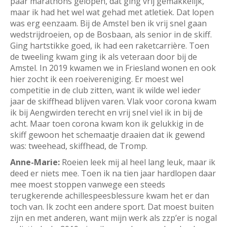
paar marathons gelopen, dat ging vrij gemakkelijk,
maar ik had het wel wat gehad met atletiek. Dat lopen
was erg eenzaam. Bij de Amstel ben ik vrij snel gaan
wedstrijdroeien, op de Bosbaan, als senior in de skiff.
Ging hartstikke goed, ik had een raketcarrière. Toen
de tweeling kwam ging ik als veteraan door bij de
Amstel. In 2019 kwamen we in Friesland wonen en ook
hier zocht ik een roeivereniging. Er moest wel
competitie in de club zitten, want ik wilde wel ieder
jaar de skiffhead blijven varen. Vlak voor corona kwam
ik bij Aengwirden terecht en vrij snel viel ik in bij de
acht. Maar toen corona kwam kon ik gelukkig in de
skiff gewoon het schemaatje draaien dat ik gewend
was: tweehead, skiffhead, de Tromp.
Anne-Marie:
Roeien leek mij al heel lang leuk, maar ik
deed er niets mee. Toen ik na tien jaar hardlopen daar
mee moest stoppen vanwege een steeds
terugkerende achillespeesblessure kwam het er dan
toch van. Ik zocht een andere sport. Dat moest buiten
zijn en met anderen, want mijn werk als zzp’er is nogal