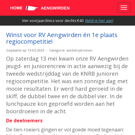
Toggle
Vier voorjaarclinics voor slechts €40
Meld je hier aan!
Winst voor RV Aengwirden én 1e plaats
regiocompetitie!
Geplaatst op 15-05-2023 - Categorie: wedstrijdroeien
Op zaterdag 13 mei kwam onze RV Aengwirden
jeugd- en juniorencrew in actie aanwezig bij de
tweede wedstrijddag van de KNRB junioren
regiocompetitie. Het was een zonnige dag met
mooie resultaten.
Er werd hard geroeid in de
skiff, de dubbel twee en de dubbel vier. In de
lunchpauze kon geproefd worden aan het
boordroeien in de acht.
De deelnemers
De tien roeiers gingen er vol goede moed tegenaan: